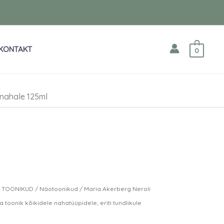
KONTAKT
0
 nahale 125ml
 TOONIKUD
/
Näotoonikud
/ Maria Akerberg Neroli
toonik kõikidele nahatüüpidele, eriti tundlikule