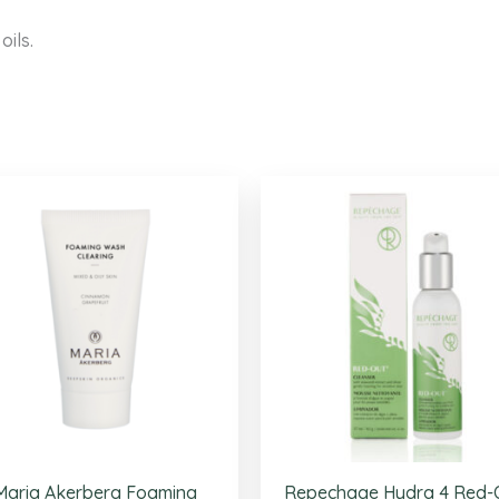
oils.
Maria Akerberg Foaming
Repechage Hydra 4 Red-