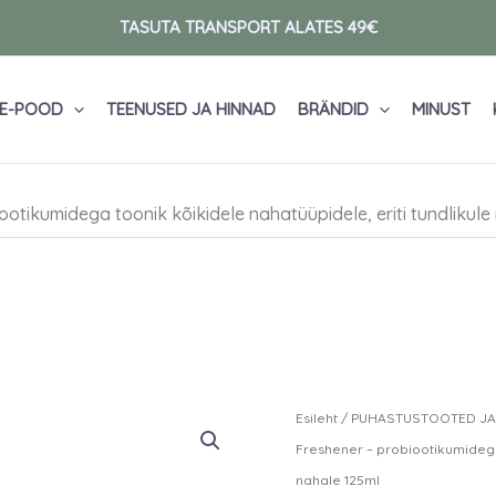
TASUTA TRANSPORT ALATES 49€
E-POOD
TEENUSED JA HINNAD
BRÄNDID
MINUST
otikumidega toonik kõikidele nahatüüpidele, eriti tundlikule
Maria
Esileht
/
PUHASTUSTOOTED JA
Akerberg
Freshener – probiootikumidega 
Neroli
nahale 125ml