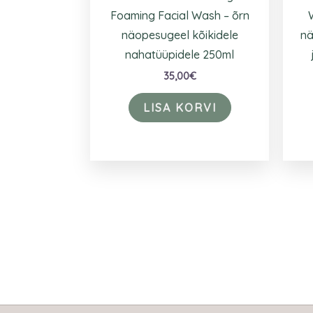
Foaming Facial Wash – õrn
näopesugeel kõikidele
nä
nahatüüpidele 250ml
35,00
€
LISA KORVI