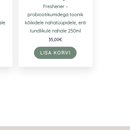
Freshener –
probiootikumidega toonik
ale
kõikidele nahatüüpidele, eriti
tundlikule nahale 250ml
35,00
€
LISA KORVI