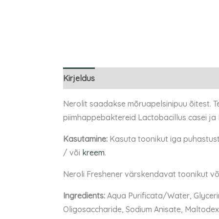
Kirjeldus
Lisainfo
Arvustused (0)
Nerolit saadakse mõruapelsinipuu õitest. T
piimhappebaktereid Lactobacillus casei ja 
Kasutamine:
Kasuta toonikut iga puhastust
/ või
kreem
.
Neroli Freshener värskendavat toonikut võ
Ingredients:
Aqua Purificata/Water, Glyceri
Oligosaccharide, Sodium Anisate, Maltodextr