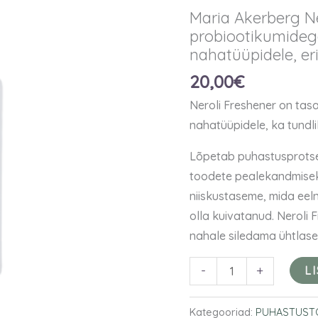
Freshener
Maria Akerberg Ne
-
probiootikumidega
probiootikumidega
nahatüüpidele, eri
toonik
20,00
€
kõikidele
Neroli Freshener on tas
nahatüüpidele,
nahatüüpidele, ka tundli
eriti
tundlikule
Lõpetab puhastusprotse
nahale
toodete pealekandmisek
125ml
niiskustaseme, mida ee
kogus
olla kuivatanud. Neroli
nahale siledama ühtlas
-
+
L
Kategooriad:
PUHASTUST