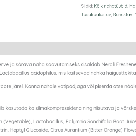
Sildid:
Kõik nahatüübid
,
Ma
Tasakaalustav
,
Rahustav
,
erve ja särava naha saavutamiseks sisaldab Neroli Freshener
Lactobacillus acidophilus, mis kaitsevad nahka haigusttekita
oote järel. Kanna nahale vatipadjaga või piserda otse näol
ib kasutada ka silmakompressidena ning niisutava ja värsk
n (Vegetable), Lactobacillus, Polymnia Sonchifolia Root Juic
in, Heptyl Glucoside, Citrus Aurantium (Bitter Orange) Flower 