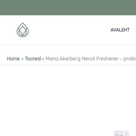
Skip
to
content
AVALEHT
Home
Tooted
Maria Akerberg Neroli Freshener – probio