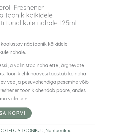
roli Freshener –
 toonik kõikidele
ti tundlikule nahale 125ml
akaalustav näotoonik kõikidele
kule nahale.
ssi ja valmistab naha ette järgnevate
s. Toonik ehk näovesi taastab ka naha
lnev vee ja pesuvahendiga pesemine võib
 Freshener toonik ahendab poore, andes
ema välimuse.
ISA KORVI
OOTED JA TOONIKUD
,
Näotoonikud