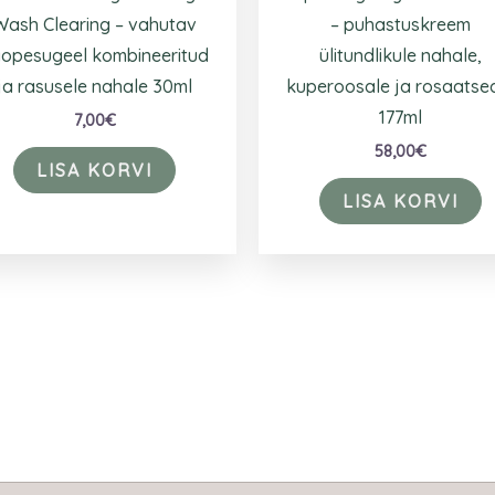
Wash Clearing – vahutav
– puhastuskreem
opesugeel kombineeritud
ülitundlikule nahale,
ja rasusele nahale 30ml
kuperoosale ja rosaatse
177ml
7,00
€
58,00
€
LISA KORVI
LISA KORVI