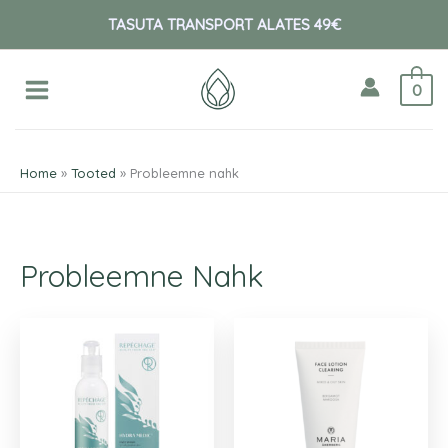
Skip
O
TASUTA TRANSPORT ALATES 49€
to
t
content
s
0
i
:
Home
Tooted
Probleemne nahk
Probleemne Nahk