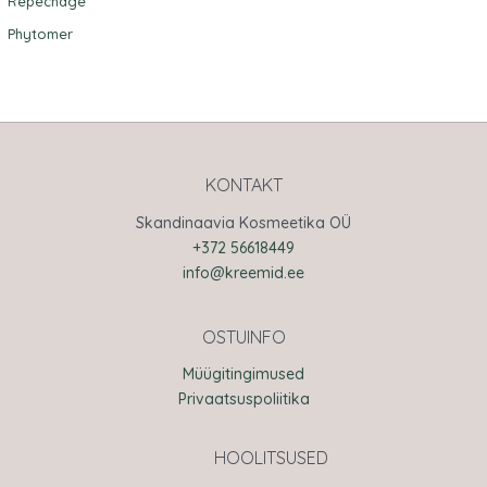
Repechage
Phytomer
KONTAKT
Skandinaavia Kosmeetika OÜ
+372 56618449
info@kreemid.ee
OSTUINFO
Müügitingimused
Privaatsuspoliitika
HOOLITSUSED