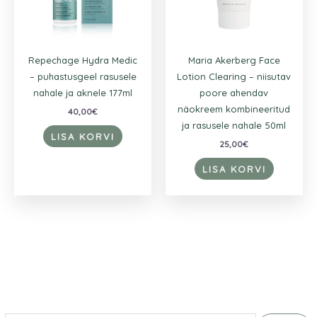
Repechage Hydra Medic
Maria Akerberg Face
– puhastusgeel rasusele
Lotion Clearing – niisutav
nahale ja aknele 177ml
poore ahendav
näokreem kombineeritud
40,00
€
ja rasusele nahale 50ml
LISA KORVI
25,00
€
LISA KORVI