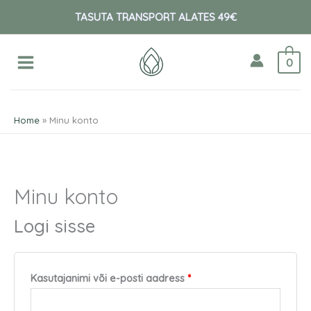
Skip
O
Nõutud
Nõutud
TASUTA TRANSPORT ALATES 49€
to
t
content
s
0
i
:
Home
Minu konto
Minu konto
Logi sisse
Kasutajanimi või e-posti aadress
*