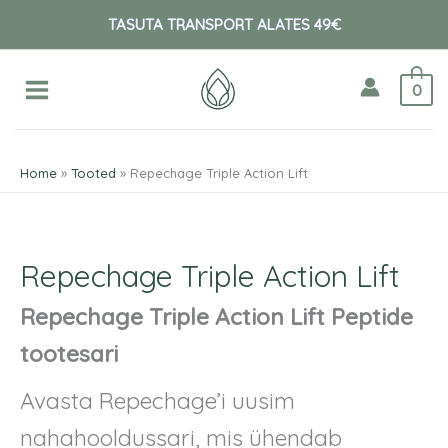
Skip
O
TASUTA TRANSPORT ALATES 49€
to
t
content
s
0
i
:
Home
Tooted
Repechage Triple Action Lift
Repechage Triple Action Lift
Repechage Triple Action Lift Peptide
tootesari
Avasta Repechage’i uusim
nahahooldussari, mis ühendab