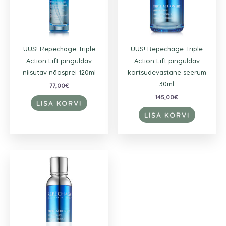
UUS! Repechage Triple
UUS! Repechage Triple
Action Lift pinguldav
Action Lift pinguldav
niisutav näosprei 120ml
kortsudevastane seerum
30ml
77,00
€
145,00
€
LISA KORVI
LISA KORVI