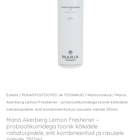
toonik
kõikidele
nahatüüpidele,
eriti
kombineeritud
ja
rasusele
nahale
250ml
kogus
Esileht
/
PUHASTUSTOOTED JA TOONIKUD
/
Näotoonikud
/ Maria
Akerberg Lemon Freshener – probiootikumidega toonik kõikidele
nahatüüpidele, eriti kombineeritud ja rasusele nahale 250ml
Maria Akerberg Lemon Freshener –
probiootikumidega toonik kõikidele
nahatüüpidele, eriti kombineeritud ja rasusele
nahale 250ml