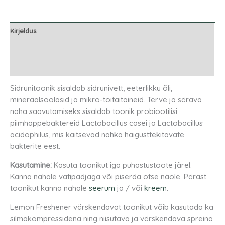
Kirjeldus
Lisainfo
Arvustused (0)
Sidrunitoonik sisaldab sidrunivett, eeterlikku õli,
mineraalsoolasid ja mikro-toitaitaineid. Terve ja särava
naha saavutamiseks sisaldab toonik probiootilisi
piimhappebaktereid Lactobacillus casei ja Lactobacillus
acidophilus, mis kaitsevad nahka haigusttekitavate
bakterite eest.
Kasutamine:
Kasuta toonikut iga puhastustoote järel.
Kanna nahale vatipadjaga või piserda otse näole. Pärast
toonikut kanna nahale
seerum
ja / või
kreem
.
Lemon Freshener värskendavat toonikut võib kasutada ka
silmakompressidena ning niisutava ja värskendava spreina