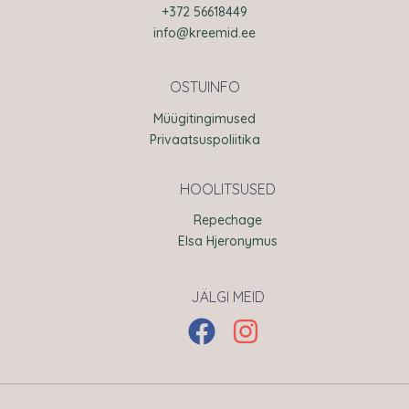
+372 56618449
info@kreemid.ee
OSTUINFO
Müügitingimused
Privaatsuspoliitika
HOOLITSUSED
Repechage
Elsa Hjeronymus
JÄLGI MEID