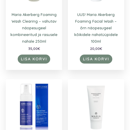
Maria Akerberg Foaming
UUS! Maria Akerberg
Wash Clearing – vahutav
Foaming Facial Wash –
näopesugeel
õrn näopesugeel
kombineeritud ja rasusele
kõikidele nahatüüpidele
nahale 250ml
100ml
35,00
€
20,00
€
LISA KORVI
LISA KORVI