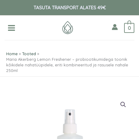
Skip
TASUTA TRANSPORT ALATES 49€
to
content
0
Home
Tooted
Maria Akerberg Lemon Freshener – probiootikumidega toonik
kõikidele nahatüüpidele, eriti kombineeritud ja rasusele nahale
250ml
Maria
Akerberg
Lemon
Freshener
-
probiootikumidega