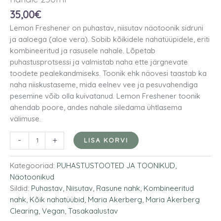
35,00
€
Lemon Freshener on puhastav, niisutav näotoonik sidruni
ja aaloega (aloe vera). Sobib kõikidele nahatüüpidele, eriti
kombineeritud ja rasusele nahale. Lõpetab
puhastusprotsessi ja valmistab naha ette järgnevate
toodete pealekandmiseks. Toonik ehk näovesi taastab ka
naha niiskustaseme, mida eelnev vee ja pesuvahendiga
pesemine võib olla kuivatanud. Lemon Freshener toonik
ahendab poore, andes nahale siledama ühtlasema
välimuse.
-
+
LISA KORVI
Kategooriad:
PUHASTUSTOOTED JA TOONIKUD
,
Näotoonikud
Sildid:
Puhastav
,
Niisutav
,
Rasune nahk
,
Kombineeritud
nahk
,
Kõik nahatüübid
,
Maria Akerberg
,
Maria Akerberg
Clearing
,
Vegan
,
Tasakaalustav