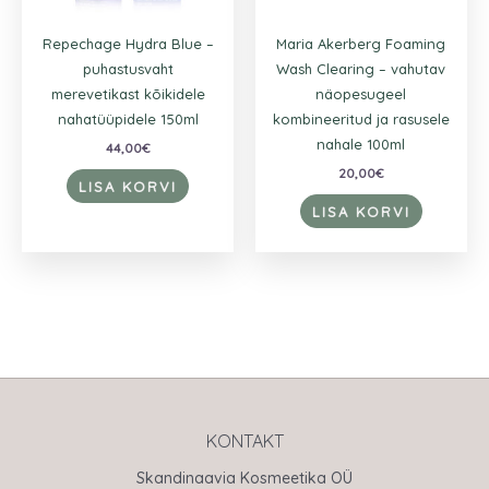
Repechage Hydra Blue –
Maria Akerberg Foaming
puhastusvaht
Wash Clearing – vahutav
merevetikast kõikidele
näopesugeel
nahatüüpidele 150ml
kombineeritud ja rasusele
nahale 100ml
44,00
€
20,00
€
LISA KORVI
LISA KORVI
KONTAKT
Skandinaavia Kosmeetika OÜ