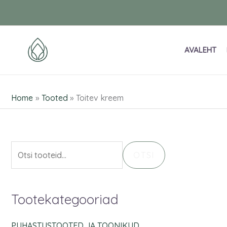
Skip
O
to
t
content
s
AVALEHT
i
:
Home
Tooted
Toitev kreem
OTSI
Tootekategooriad
PUHASTUSTOOTED JA TOONIKUD