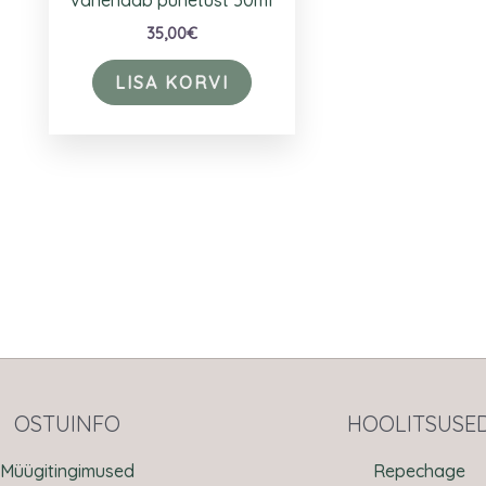
vähendab punetust 50ml
35,00
€
LISA KORVI
OSTUINFO
HOOLITSUSE
Müügitingimused
Repechage