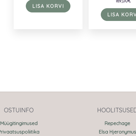
169,00
€
LISA KORVI
LISA KORV
OSTUINFO
HOOLITSUSE
Müügitingimused
Repechage
Privaatsuspoliitika
Elsa Hjeronymu