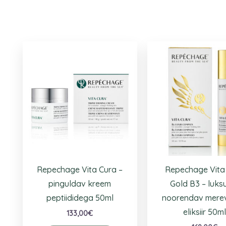
Repechage Vita Cura –
Repechage Vita
pinguldav kreem
Gold B3 – luksu
peptiididega 50ml
noorendav mere
eliksiir 50m
133,00
€