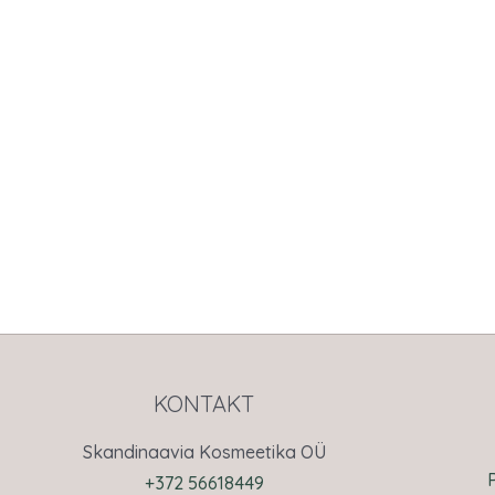
KONTAKT
Skandinaavia Kosmeetika OÜ
+372 56618449