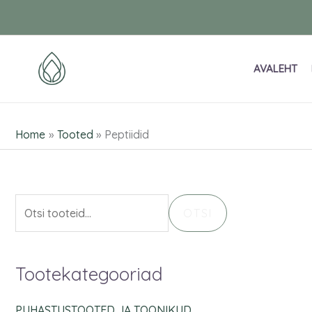
Skip
O
to
t
content
s
AVALEHT
i
:
Home
Tooted
Peptiidid
OTSI
Tootekategooriad
PUHASTUSTOOTED JA TOONIKUD