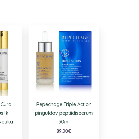
 Cura
Repechage Triple Action
slik
pinguldav peptiidiseerum
vetika
30ml
l
89,00
€