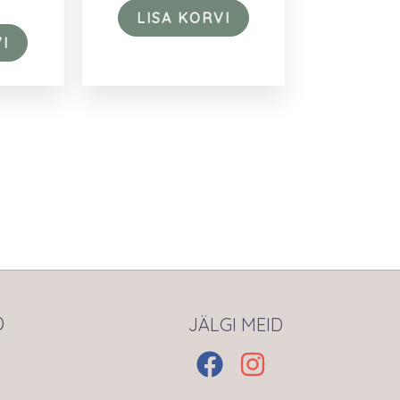
LISA KORVI
I
D
JÄLGI MEID
s