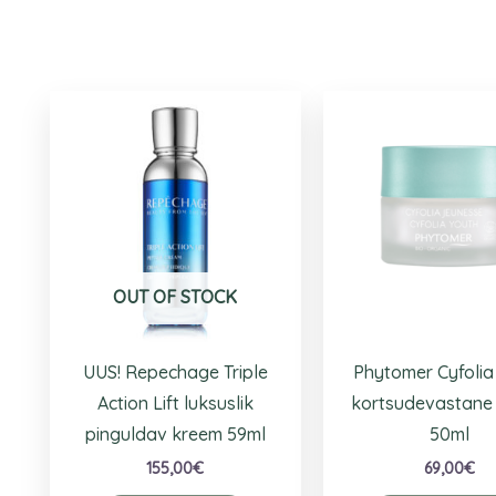
OUT OF STOCK
UUS! Repechage Triple
Phytomer Cyfolia
Action Lift luksuslik
kortsudevastane
pinguldav kreem 59ml
50ml
155,00
€
69,00
€