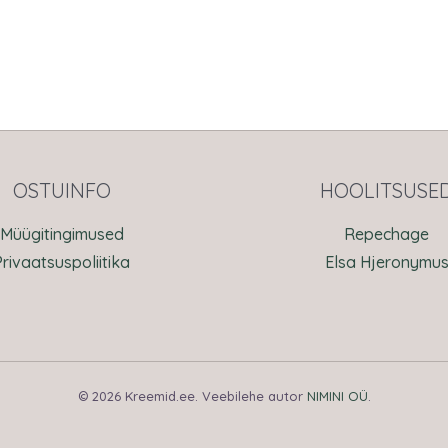
OSTUINFO
HOOLITSUSE
Müügitingimused
Repechage
Privaatsuspoliitika
Elsa Hjeronymu
© 2026 Kreemid.ee. Veebilehe autor
NIMINI OÜ
.