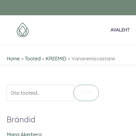
Skip
O
to
t
content
s
AVALEHT
i
:
Home
Tooted
KREEMID
Vananemisvastane
OTSI
Brändid
Maria Akerberg