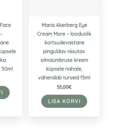
 Face
Maria Akerberg Eye
 –
Cream More – looduslik
tane
kortsudevastane
küpsele
pinguldav niisutav
 ka
silmaümbruse kreem
e 50ml
küpsele nahale,
vähendab turseid 15ml
55,00
€
I
LISA KORVI