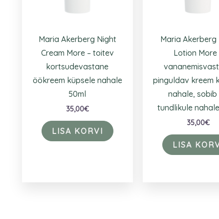
Maria Akerberg Night
Maria Akerberg
Cream More – toitev
Lotion More
kortsudevastane
vananemisvas
öökreem küpsele nahale
pinguldav kreem 
50ml
nahale, sobib
tundlikule nahal
35,00
€
35,00
€
LISA KORVI
LISA KORV