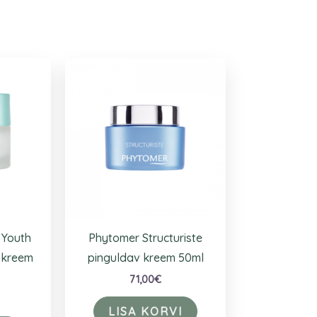
 Youth
Phytomer Structuriste
 kreem
pinguldav kreem 50ml
71,00
€
LISA KORVI