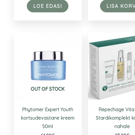
LOE EDASI
LISA KORV
OUT OF STOCK
Phytomer Expert Youth
Repechage Vita
kortsudevastane kreem
Stardikomplekt k
50ml
nahale