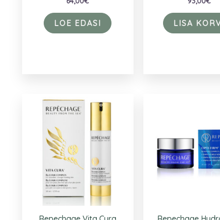
64,00
€
93,00
€
LOE EDASI
LISA KORV
Repechage Vita Cura
Repechage Hydr