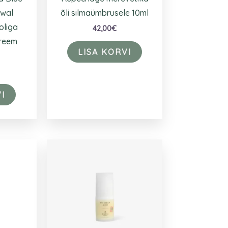
ewal
õli silmaümbrusele 10ml
oliga
42,00
€
reem
LISA KORVI
I