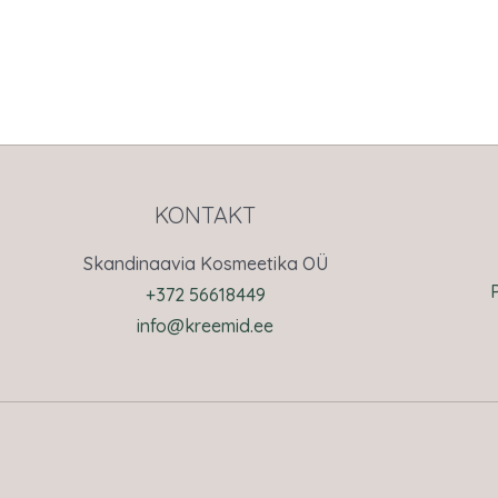
KONTAKT
Skandinaavia Kosmeetika OÜ
+372 56618449
info@kreemid.ee