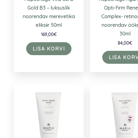
Gold B3 – luksuslik
Opti-Firm Ren
noorendav merevetika
Complex- retino
eliksiir 50ml
noorendav öök
30ml
169,00
€
84,00
€
LISA KORVI
LISA KORV