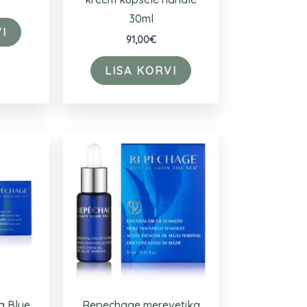
30ml
I
91,00
€
LISA KORVI
a Blue
Repechage merevetika