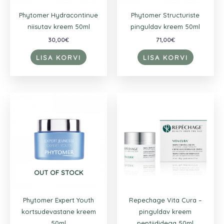
Phytomer Hydracontinue
Phytomer Structuriste
niisutav kreem 50ml
pinguldav kreem 50ml
30,00
€
71,00
€
LISA KORVI
LISA KORVI
OUT OF STOCK
Phytomer Expert Youth
Repechage Vita Cura –
kortsudevastane kreem
pinguldav kreem
50ml
peptiididega 50ml