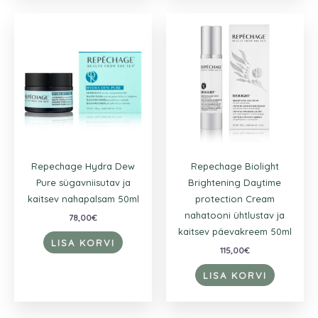
Repechage Hydra Dew
Repechage Biolight
Pure sügavniisutav ja
Brightening Daytime
kaitsev nahapalsam 50ml
protection Cream
nahatooni ühtlustav ja
78,00
€
kaitsev päevakreem 50ml
LISA KORVI
115,00
€
LISA KORVI