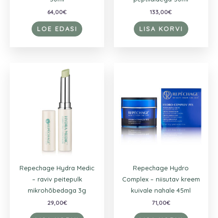
64,00
€
133,00
€
LOE EDASI
LISA KORVI
Repechage Hydra Medic
Repechage Hydro
– raviv peitepulk
Complex – niisutav kreem
mikrohõbedaga 3g
kuivale nahale 45ml
29,00
€
71,00
€