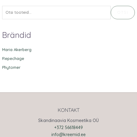
OTSI
Brändid
Maria Akerberg
Repechage
Phytomer
KONTAKT
Skandinaavia Kosmeetika OÜ
+372 56618449
info@kreemid.ee