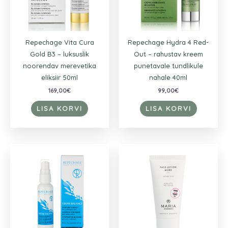
Repechage Vita Cura
Repechage Hydra 4 Red-
Gold B3 – luksuslik
Out – rahustav kreem
noorendav merevetika
punetavale tundlikule
eliksiir 50ml
nahale 40ml
169,00
€
99,00
€
LISA KORVI
LISA KORVI