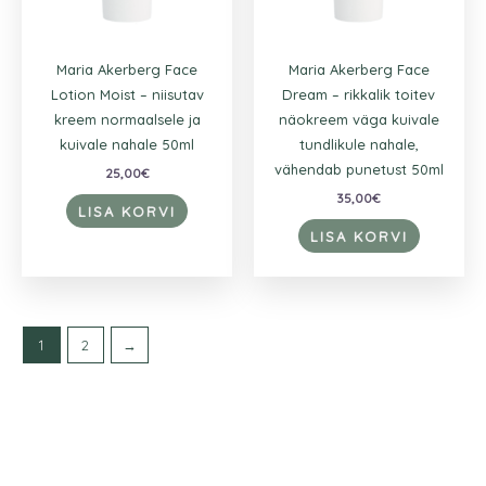
Maria Akerberg Face
Maria Akerberg Face
Lotion Moist – niisutav
Dream – rikkalik toitev
kreem normaalsele ja
näokreem väga kuivale
kuivale nahale 50ml
tundlikule nahale,
vähendab punetust 50ml
25,00
€
35,00
€
LISA KORVI
LISA KORVI
1
2
→