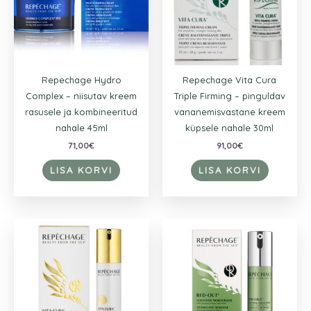
Repechage Hydro
Repechage Vita Cura
Complex – niisutav kreem
Triple Firming – pinguldav
rasusele ja kombineeritud
vananemisvastane kreem
nahale 45ml
küpsele nahale 30ml
71,00
€
91,00
€
LISA KORVI
LISA KORVI