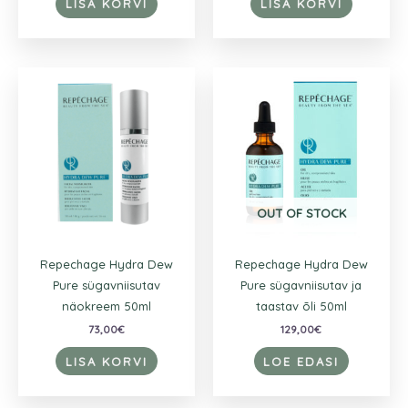
LISA KORVI
LISA KORVI
OUT OF STOCK
Repechage Hydra Dew
Repechage Hydra Dew
Pure sügavniisutav
Pure sügavniisutav ja
näokreem 50ml
taastav õli 50ml
73,00
€
129,00
€
LISA KORVI
LOE EDASI