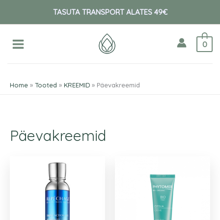
Skip
O
TASUTA TRANSPORT ALATES 49€
to
t
content
s
0
i
:
Home
Tooted
KREEMID
Päevakreemid
Päevakreemid