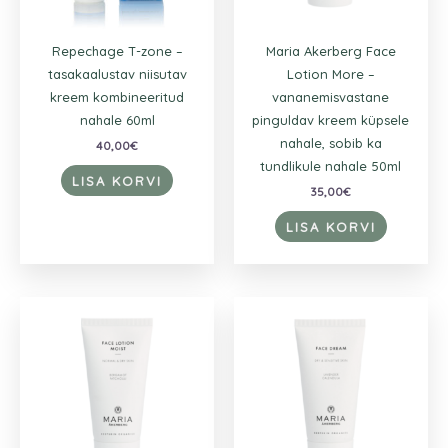
Repechage T-zone –
Maria Akerberg Face
tasakaalustav niisutav
Lotion More –
kreem kombineeritud
vananemisvastane
nahale 60ml
pinguldav kreem küpsele
nahale, sobib ka
40,00
€
tundlikule nahale 50ml
LISA KORVI
35,00
€
LISA KORVI